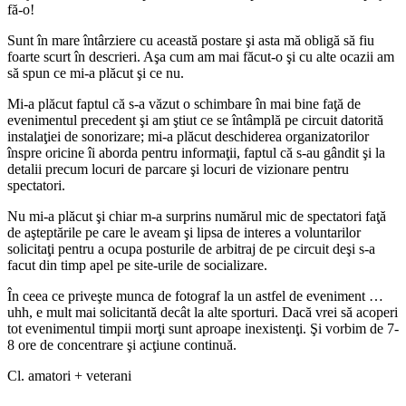
fă-o!
Sunt în mare întârziere cu această postare şi asta mă obligă să fiu
foarte scurt în descrieri. Aşa cum am mai făcut-o şi cu alte ocazii am
să spun ce mi-a plăcut şi ce nu.
Mi-a plăcut faptul că s-a văzut o schimbare în mai bine faţă de
evenimentul precedent şi am ştiut ce se întâmplă pe circuit datorită
instalaţiei de sonorizare; mi-a plăcut deschiderea organizatorilor
înspre oricine îi aborda pentru informaţii, faptul că s-au gândit şi la
detalii precum locuri de parcare şi locuri de vizionare pentru
spectatori.
Nu mi-a plăcut şi chiar m-a surprins numărul mic de spectatori faţă
de aşteptările pe care le aveam şi lipsa de interes a voluntarilor
solicitaţi pentru a ocupa posturile de arbitraj de pe circuit deşi s-a
facut din timp apel pe site-urile de socializare.
În ceea ce priveşte munca de fotograf la un astfel de eveniment …
uhh, e mult mai solicitantă decât la alte sporturi. Dacă vrei să acoperi
tot evenimentul timpii morţi sunt aproape inexistenţi. Şi vorbim de 7-
8 ore de concentrare şi acţiune continuă.
Cl. amatori + veterani