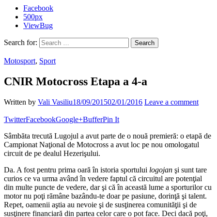
Facebook
500px
ViewBug
Search for:
Motosport
,
Sport
CNIR Motocross Etapa a 4-a
Written by
Vali Vasiliu
18/09/2015
02/01/2016
Leave a comment
Twitter
Facebook
Google+
Buffer
Pin It
Sâmbăta trecută Lugojul a avut parte de o nouă premieră: o etapă de
Campionat Naţional de Motocross a avut loc pe nou omologatul
circuit de pe dealul Hezerişului.
Da. A fost pentru prima oară în istoria sportului
logojan
şi sunt tare
curios ce va urma având în vedere faptul că circuitul are potenţial
din multe puncte de vedere, dar şi că în această lume a sporturilor cu
motor nu poţi rămâne bazându-te doar pe pasiune, dorinţă şi talent.
Repet, oamenii aştia au nevoie şi de susţinerea comunităţii şi de
susţinere financiară din partea celor care o pot face. Deci dacă poţi,