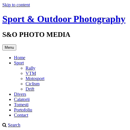
Skip to content
Sport & Outdoor Photography
S&O PHOTO MEDIA
Menu
Home
Sport
Rally
VTM
Motosport
Ciclism
Drift
Divers
Calatorii
Tomesti
Portofoliu
Contact
Search