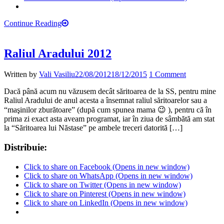
Continue Reading
Raliul Aradului 2012
Written by
Vali Vasiliu
22/08/2012
18/12/2015
1 Comment
Dacă până acum nu văzusem decât săritoarea de la SS, pentru mine
Raliul Aradului de anul acesta a însemnat raliul săritoarelor sau a
“maşinilor zburătoare” (după cum spunea mama 😉 ), pentru că în
prima zi exact asta aveam programat, iar în ziua de sâmbătă am stat
la “Săritoarea lui Năstase” pe ambele treceri datorită […]
Distribuie:
Click to share on Facebook (Opens in new window)
Click to share on WhatsApp (Opens in new window)
Click to share on Twitter (Opens in new window)
Click to share on Pinterest (Opens in new window)
Click to share on LinkedIn (Opens in new window)