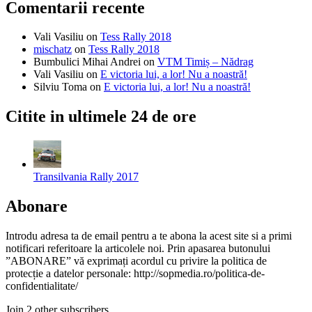
Comentarii recente
Vali Vasiliu
on
Tess Rally 2018
mischatz
on
Tess Rally 2018
Bumbulici Mihai Andrei
on
VTM Timiș – Nădrag
Vali Vasiliu
on
E victoria lui, a lor! Nu a noastră!
Silviu Toma
on
E victoria lui, a lor! Nu a noastră!
Citite in ultimele 24 de ore
Transilvania Rally 2017
Abonare
Introdu adresa ta de email pentru a te abona la acest site si a primi
notificari referitoare la articolele noi. Prin apasarea butonului
”ABONARE” vă exprimați acordul cu privire la politica de
protecție a datelor personale: http://sopmedia.ro/politica-de-
confidentialitate/
Join 2 other subscribers