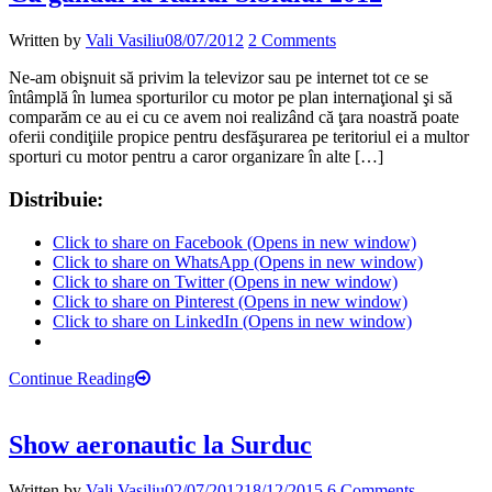
Written by
Vali Vasiliu
08/07/2012
2 Comments
Ne-am obişnuit să privim la televizor sau pe internet tot ce se
întâmplă în lumea sporturilor cu motor pe plan internaţional şi să
comparăm ce au ei cu ce avem noi realizând că ţara noastră poate
oferii condiţiile propice pentru desfăşurarea pe teritoriul ei a multor
sporturi cu motor pentru a caror organizare în alte […]
Distribuie:
Click to share on Facebook (Opens in new window)
Click to share on WhatsApp (Opens in new window)
Click to share on Twitter (Opens in new window)
Click to share on Pinterest (Opens in new window)
Click to share on LinkedIn (Opens in new window)
Continue Reading
Show aeronautic la Surduc
Written by
Vali Vasiliu
02/07/2012
18/12/2015
6 Comments