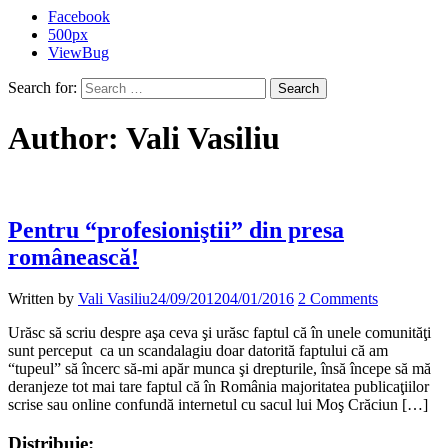
Facebook
500px
ViewBug
Search for:
Author:
Vali Vasiliu
Pentru “profesioniştii” din presa
românească!
Written by
Vali Vasiliu
24/09/2012
04/01/2016
2 Comments
Urăsc să scriu despre aşa ceva şi urăsc faptul că în unele comunităţi
sunt perceput ca un scandalagiu doar datorită faptului că am
“tupeul” să încerc să-mi apăr munca şi drepturile, însă începe să mă
deranjeze tot mai tare faptul că în România majoritatea publicaţiilor
scrise sau online confundă internetul cu sacul lui Moş Crăciun […]
Distribuie: