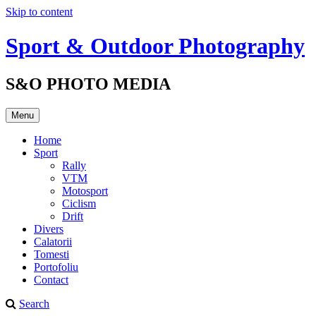
Skip to content
Sport & Outdoor Photography
S&O PHOTO MEDIA
Menu
Home
Sport
Rally
VTM
Motosport
Ciclism
Drift
Divers
Calatorii
Tomesti
Portofoliu
Contact
Search